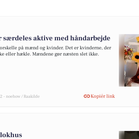
r særdeles aktive med håndarbejde
 forskelle på mænd og kvinder. Det er kvinderne, der
kke eller hækle. Mændene gør næsten slet ikke.
Kopiér link
 - noehow / Raakilde
Blokhus