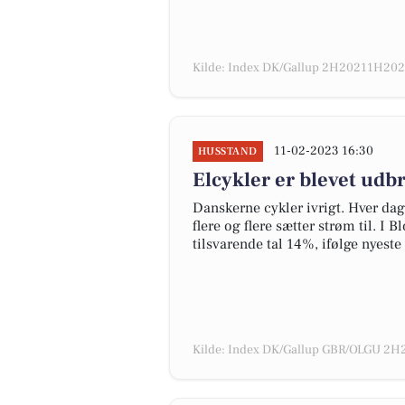
Kilde: Index DK/Gallup 2H20211H2022
11-02-2023 16:30
HUSSTAND
Elcykler er blevet udb
Danskerne cykler ivrigt. Hver dag
flere og flere sætter strøm til. I
tilsvarende tal 14%, ifølge nyest
Kilde: Index DK/Gallup GBR/OLGU 2H2