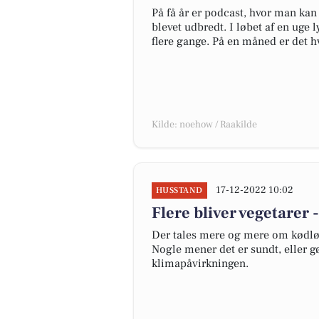
På få år er podcast, hvor man kan
blevet udbredt. I løbet af en uge 
flere gange. På en måned er det hv
Kilde: noehow / Raakilde
17-12-2022 10:02
HUSSTAND
Flere bliver vegetarer
Der tales mere og mere om kødløse
Nogle mener det er sundt, eller gø
klimapåvirkningen.