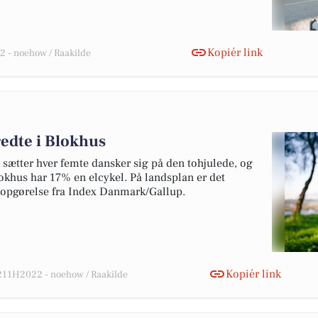
Kopiér link
 - noehow / Raakilde
redte i Blokhus
 sætter hver femte dansker sig på den tohjulede, og
 Blokhus har 17% en elcykel. På landsplan er det
e opgørelse fra Index Danmark/Gallup.
Kopiér link
11H2022 - noehow / Raakilde