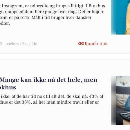
nstagram, er udbredte og bruges flittigt. I Blokhus
t, mange af dem flere gange hver dag. Det er højere
som er på 61%. Målt i tid bruger hver dansker
dier.
Kopiér link
 - noehow / Raakilde
 Mange kan ikke nå det hele, men
lokhus
kke, at de har tid nok til alt det, de skal nå. 43% af
khus er det 35%, så her man mindre travlt eller er