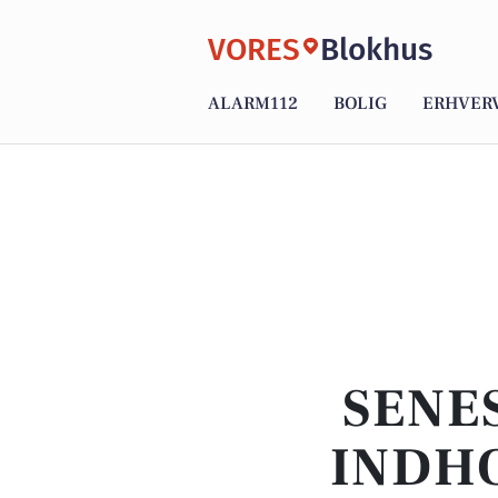
VORES
Blokhus
ALARM112
BOLIG
ERHVER
SENE
INDHO