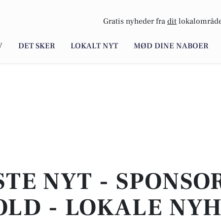
Gratis nyheder fra
dit
lokalområde
V
DET SKER
LOKALT NYT
MØD DINE NABOER
STE NYT - SPONSO
LD - LOKALE NY