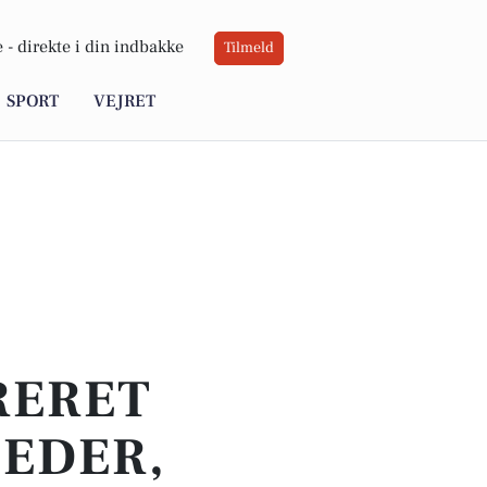
 -
direkte i din indbakke
Tilmeld
SPORT
VEJRET
RERET
HEDER,