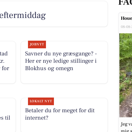
FA
 eftermiddag
Houe
08-08
JOBNYT
tad
Savner du nye græsgange? -
r.
Her er nye ledige stillinger i
 for
Blokhus og omegn
LOKALT NYT
Betaler du for meget for dit
 til
internet?
Jeg v
mig s