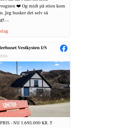
vognen ❤️ Og midt på stien kom
n. Jeg husker det selv så
gt....
slag
erhuset Vestkysten I/S
-2026
 PRIS - NU 1.695.000 KR. ‼️