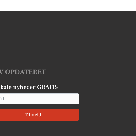
V OPDATERET
okale nyheder GRATIS
Tilmeld