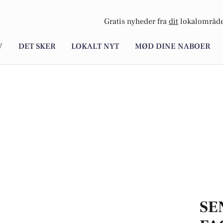
Gratis nyheder fra
dit
lokalområde
V
DET SKER
LOKALT NYT
MØD DINE NABOER
SE