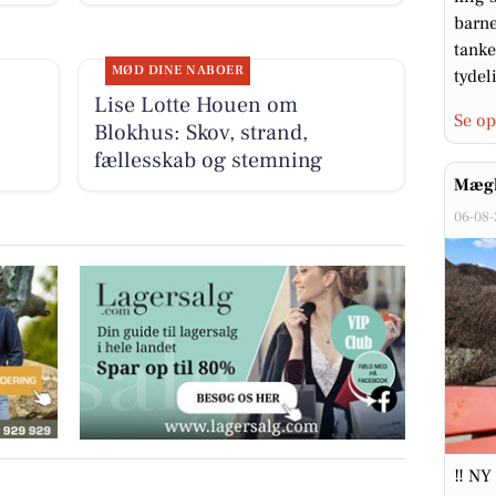
barne
tanke
MØD DINE NABOER
tydeli
Lise Lotte Houen om
Se op
Blokhus: Skov, strand,
fællesskab og stemning
Mægl
06-08
‼️ NY