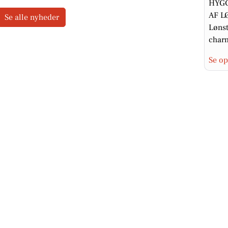
HYGG
AF L
Se alle nyheder
Lønst
char
Se op