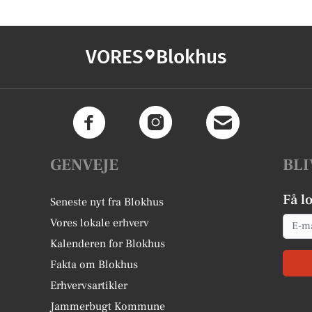
VORES
Blokhus
GENVEJE
BLI
Få l
Seneste nyt fra Blokhus
Email
Vores lokale erhverv
Kalenderen for Blokhus
Fakta om Blokhus
Erhvervsartikler
Jammerbugt Kommune