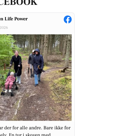
CEBOOK
n Life Power
-2026
ar der for alle andre. Bare ikke for
elv. En tur i skoven med