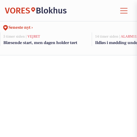
VORES
Blokhus
Seneste nyt ›
5 timer siden |
VEJRET
14 timer siden |
ALARM11
Blæsende start, men dagen holder tørt
Ildløs i mødding und