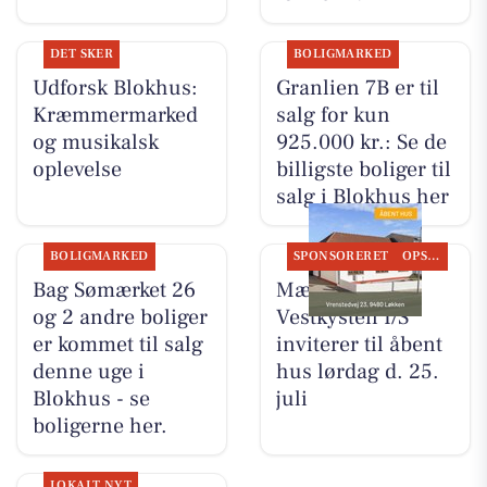
DET SKER
BOLIGMARKED
Udforsk Blokhus:
Granlien 7B er til
Kræmmermarked
salg for kun
og musikalsk
925.000 kr.: Se de
oplevelse
billigste boliger til
salg i Blokhus her
BOLIGMARKED
SPONSORERET
OPSLAGSTAVLEN
Bag Sømærket 26
Mæglerhuset
og 2 andre boliger
Vestkysten I/S
er kommet til salg
inviterer til åbent
denne uge i
hus lørdag d. 25.
Blokhus - se
juli
boligerne her.
LOKALT NYT