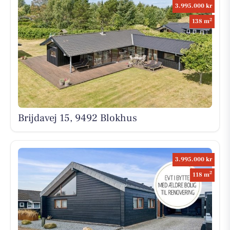
3.995.000 kr
2
138 m
Brijdavej 15, 9492 Blokhus
3.995.000 kr
2
118 m