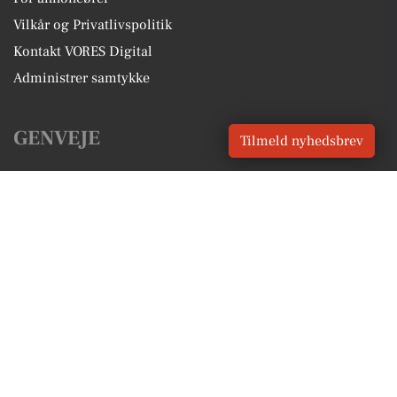
Vilkår og Privatlivspolitik
Kontakt VORES Digital
Administrer samtykke
GENVEJE
Tilmeld nyhedsbrev
Seneste nyt fra Blokhus
Vores lokale erhverv
Kalenderen for Blokhus
Fakta om Blokhus
Erhvervsartikler
Jammerbugt Kommune
Få en gratis salgsvurdering
Sponsoreret indhold