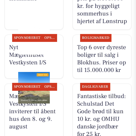
kr. for hyggeligt
sommerhus i
hjertet af Lønstrup
SPONSORERET
OPSLAGSTAVLEN
BOLIGMARKED
Nyt fra
Top 6 over dyreste
Mæglerhuset
boliger til salg i
Vestkysten I/S
Blokhus. Priser op
til 15.000.000 kr
SPONSORERET
OPSLAGSTAVLEN
DAGLIGVARER
Mæglerhuset
Fantastiske tilbud:
Vestkysten I/S
Schulstad Det
inviterer til åbent
Gode brød til kun
hus den 8. og 9.
10 kr. og OMHU
august
danske jordbær
for 25 kr.