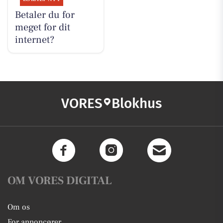
Betaler du for
meget for dit
internet?
VORES
Blokhus
OM VORES DIGITAL
Om os
For annoncører