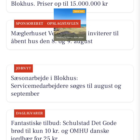
Blokhus. Priser op til 15.000.000 kr
SPONSORERET
OPSLAGSTAVLEN
Mæglerhuset Vestkysten I/S inviterer til
åbent hus den 8. og 9. august
JOBNYT
Sæsonarbejde i Blokhus:
Servicemedarbejdere søges til august og
september
DAGLIGVARER
Fantastiske tilbud: Schulstad Det Gode
brød til kun 10 kr. og OMHU danske
jordbær for 25 kr.