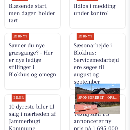
Blæsende start,
Ildløs i mødding
men dagen holder
under kontrol
tørt
JOBNYT
JOBNYT
Savner du nye
Sæsonarbejde i
græsgange? - Her
Blokhus:
er nye ledige
Servicemedarbejd
stillinger i
ere søges til
Blokhus og omegn
august og
september
BILER
SPONSORERET
OPSLAGSTAVLEN
10 dyreste biler til
Mæglerhuset
salg i nærheden af
Vestkysten I/S
Jammerbugt
annoncerer ny
Kommune
pris på 1.695.000