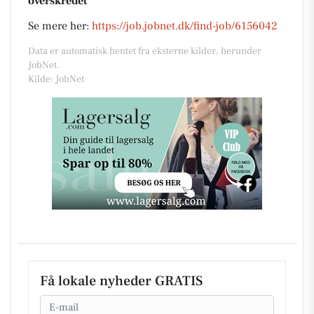
overskredet
Se mere her:
https://job.jobnet.dk/find-job/6156042
Data er automatisk hentet fra eksterne kilder, herunder
JobNet.
Kilde: JobNet
Få lokale nyheder GRATIS
Email