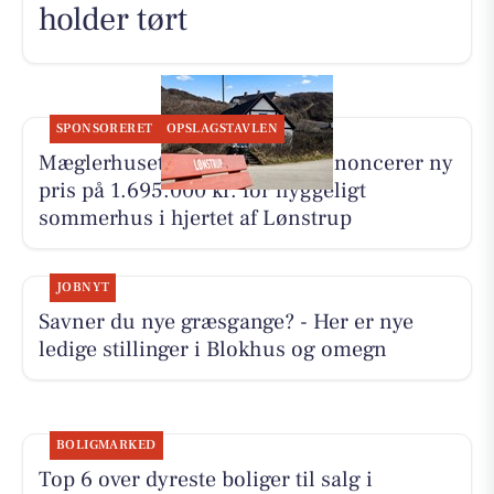
holder tørt
SPONSORERET
OPSLAGSTAVLEN
Mæglerhuset Vestkysten I/S annoncerer ny
pris på 1.695.000 kr. for hyggeligt
sommerhus i hjertet af Lønstrup
JOBNYT
Savner du nye græsgange? - Her er nye
ledige stillinger i Blokhus og omegn
BOLIGMARKED
Top 6 over dyreste boliger til salg i