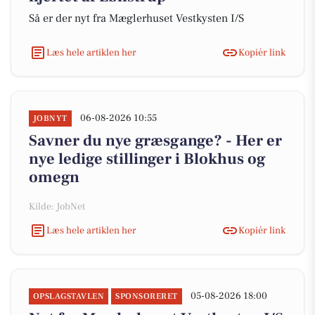
Så er der nyt fra Mæglerhuset Vestkysten I/S
Læs hele artiklen her
Kopiér link
06-08-2026 10:55
JOBNYT
Savner du nye græsgange? - Her er
nye ledige stillinger i Blokhus og
omegn
Kilde: JobNet
Læs hele artiklen her
Kopiér link
05-08-2026 18:00
OPSLAGSTAVLEN
SPONSORERET