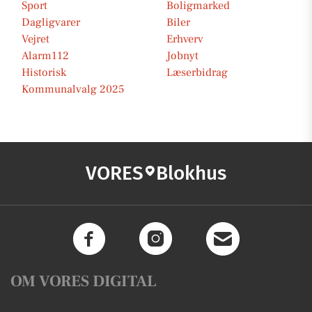
Sport
Boligmarked
Dagligvarer
Biler
Vejret
Erhverv
Alarm112
Jobnyt
Historisk
Læserbidrag
Kommunalvalg 2025
VORES
Blokhus
OM VORES DIGITAL