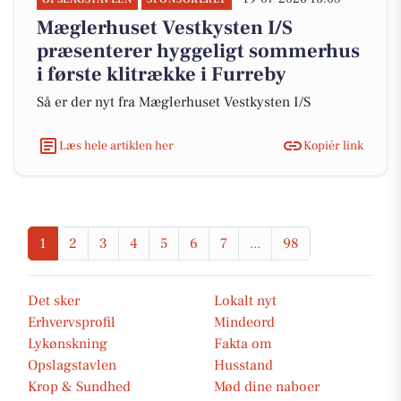
Mæglerhuset Vestkysten I/S
præsenterer hyggeligt sommerhus
i første klitrække i Furreby
Så er der nyt fra Mæglerhuset Vestkysten I/S
Læs hele artiklen her
Kopiér link
1
2
3
4
5
6
7
...
98
Det sker
Lokalt nyt
Erhvervsprofil
Mindeord
Lykønskning
Fakta om
Opslagstavlen
Husstand
Krop & Sundhed
Mød dine naboer