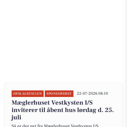
22-07-2026 08:10
OPSLAGSTAVLEN
SPONSORERET
Mæglerhuset Vestkysten I/S
inviterer til åbent hus lørdag d. 25.
juli
Så er der nyt fra Mæglerhuset Vestkysten I/S