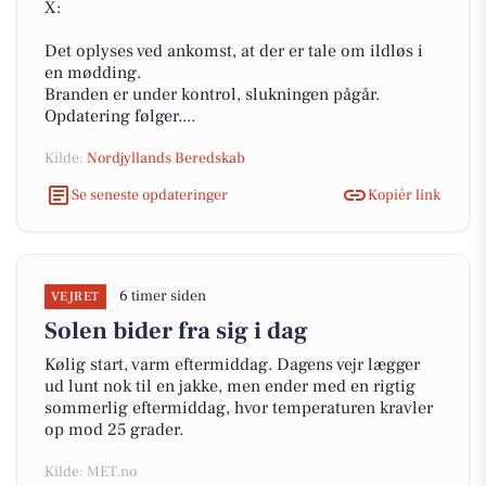
X:
Det oplyses ved ankomst, at der er tale om ildløs i
en mødding.
Branden er under kontrol, slukningen pågår.
Opdatering følger....
Kilde:
Nordjyllands Beredskab
Se seneste opdateringer
Kopiér link
6 timer siden
VEJRET
Solen bider fra sig i dag
Kølig start, varm eftermiddag. Dagens vejr lægger
ud lunt nok til en jakke, men ender med en rigtig
sommerlig eftermiddag, hvor temperaturen kravler
op mod 25 grader.
Kilde: MET.no