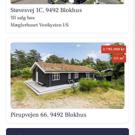
Støvesvej 1C, 9492 Blokhus
Til salg hos
Mæglerhuset Vestkysten I/S
2.795.000 kr
2
111 m
Pirupvejen 66, 9492 Blokhus