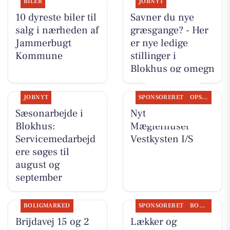
BILER
JOBNYT
10 dyreste biler til
Savner du nye
salg i nærheden af
græsgange? - Her
Jammerbugt
er nye ledige
Kommune
stillinger i
Blokhus og omegn
JOBNYT
SPONSORERET
OPSLAGSTAVLEN
Sæsonarbejde i
Nyt fra
Blokhus:
Mæglerhuset
Servicemedarbejd
Vestkysten I/S
ere søges til
august og
september
BOLIGMARKED
SPONSORERET
BOLIGMARKED
Brijdavej 15 og 2
Lækker og