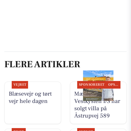
FLERE ARTIKLER
VEJRET
SPONSORERET
OPSLAGSTAVLEN
Blæsevejr og tørt
Mæglerhuset
vejr hele dagen
Vestkysten I/S har
solgt villa på
Åstrupvej 589