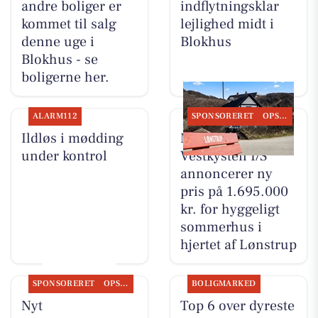
andre boliger er
indflytningsklar
kommet til salg
lejlighed midt i
denne uge i
Blokhus
Blokhus - se
boligerne her.
ALARM112
SPONSORERET
OPSLAGSTAVLEN
Ildløs i mødding
Mæglerhuset
under kontrol
Vestkysten I/S
annoncerer ny
pris på 1.695.000
kr. for hyggeligt
sommerhus i
hjertet af Lønstrup
SPONSORERET
OPSLAGSTAVLEN
BOLIGMARKED
Nyt fra
Top 6 over dyreste