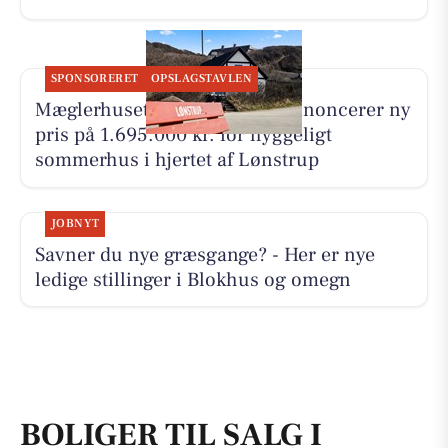
SPONSORERET
OPSLAGSTAVLEN
Mæglerhuset Vestkysten I/S annoncerer ny
pris på 1.695.000 kr. for hyggeligt
sommerhus i hjertet af Lønstrup
JOBNYT
Savner du nye græsgange? - Her er nye
ledige stillinger i Blokhus og omegn
BOLIGER TIL SALG I