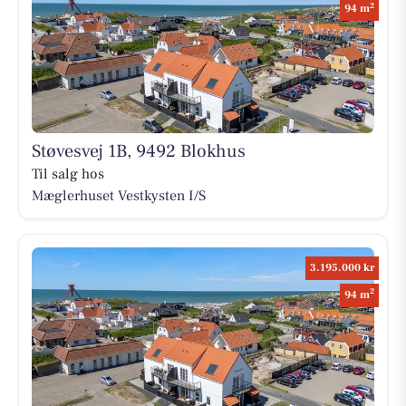
2
94 m
Støvesvej 1B, 9492 Blokhus
Til salg hos
Mæglerhuset Vestkysten I/S
3.195.000 kr
2
94 m