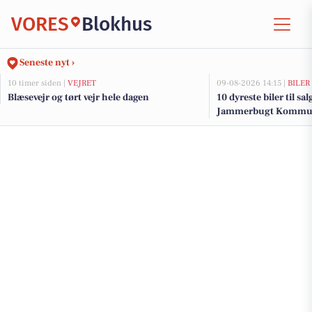
VORES
Blokhus
Seneste nyt ›
10 timer siden |
VEJRET
09-08-2026 14:15 |
BILER
Blæsevejr og tørt vejr hele dagen
10 dyreste biler til sa
Jammerbugt Kommu