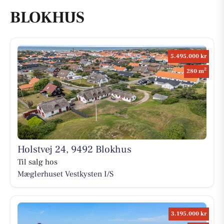
BLOKHUS
5.495.000 kr
2
280 m
Holstvej 24, 9492 Blokhus
Til salg hos
Mæglerhuset Vestkysten I/S
3.195.000 kr