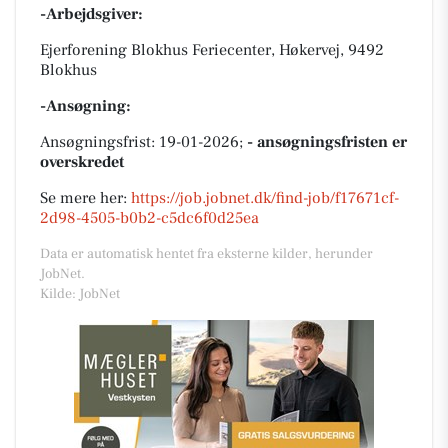
-Arbejdsgiver:
Ejerforening Blokhus Feriecenter, Høkervej, 9492
Blokhus
-Ansøgning:
Ansøgningsfrist: 19-01-2026;
- ansøgningsfristen er
overskredet
Se mere her:
https://job.jobnet.dk/find-job/f17671cf-
2d98-4505-b0b2-c5dc6f0d25ea
Data er automatisk hentet fra eksterne kilder, herunder
JobNet.
Kilde: JobNet