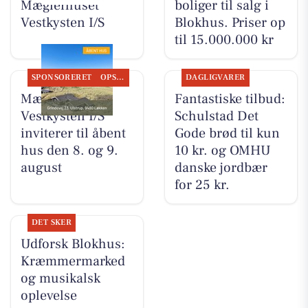
Mæglerhuset
boliger til salg i
Vestkysten I/S
Blokhus. Priser op
til 15.000.000 kr
SPONSORERET
OPSLAGSTAVLEN
DAGLIGVARER
Mæglerhuset
Fantastiske tilbud:
Vestkysten I/S
Schulstad Det
inviterer til åbent
Gode brød til kun
hus den 8. og 9.
10 kr. og OMHU
august
danske jordbær
for 25 kr.
DET SKER
Udforsk Blokhus:
Kræmmermarked
og musikalsk
oplevelse