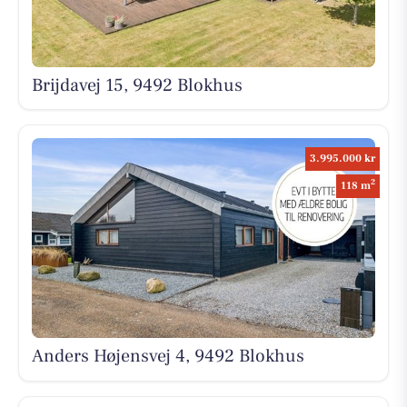
Brijdavej 15, 9492 Blokhus
3.995.000 kr
2
118 m
Anders Højensvej 4, 9492 Blokhus