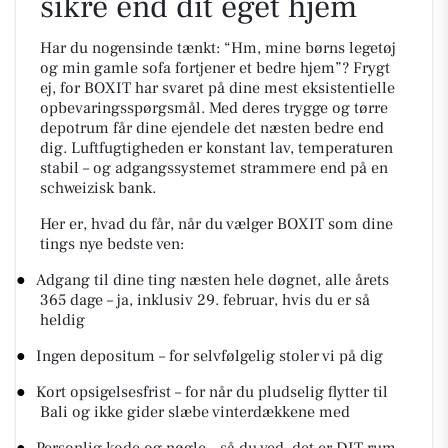
sikre end dit eget hjem
Har du nogensinde tænkt: “Hm, mine børns legetøj
og min gamle sofa fortjener et bedre hjem”? Frygt
ej, for BOXIT har svaret på dine mest eksistentielle
opbevaringsspørgsmål. Med deres trygge og tørre
depotrum får dine ejendele det næsten bedre end
dig. Luftfugtigheden er konstant lav, temperaturen
stabil – og adgangssystemet strammere end på en
schweizisk bank.
Her er, hvad du får, når du vælger BOXIT som dine
tings nye bedste ven:
●
Adgang til dine ting næsten hele døgnet, alle årets
365 dage – ja, inklusiv 29. februar, hvis du er så
heldig
●
Ingen depositum – for selvfølgelig stoler vi på dig
●
Kort opsigelsesfrist – for når du pludselig flytter til
Bali og ikke gider slæbe vinterdækkene med