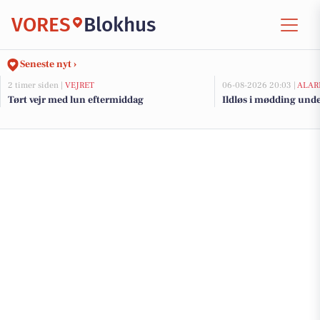
VORES
Blokhus
Seneste nyt ›
2 timer siden |
VEJRET
06-08-2026 20:03 |
ALAR
Tørt vejr med lun eftermiddag
Ildløs i mødding und