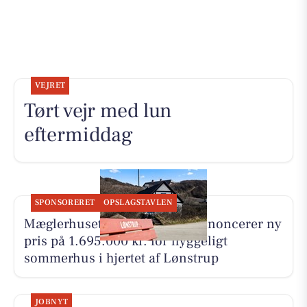
VEJRET
Tørt vejr med lun
eftermiddag
SPONSORERET
OPSLAGSTAVLEN
Mæglerhuset Vestkysten I/S annoncerer ny
pris på 1.695.000 kr. for hyggeligt
sommerhus i hjertet af Lønstrup
JOBNYT