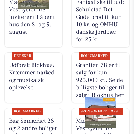
Mæglerhuset
Fantastiske tilbud:
Vestkysten I/S
Schulstad Det
inviterer til åbent
Gode brød til kun
hus den 8. og 9.
10 kr. og OMHU
august
danske jordbær
for 25 kr.
DET SKER
BOLIGMARKED
Udforsk Blokhus:
Granlien 7B er til
Kræmmermarked
salg for kun
og musikalsk
925.000 kr.: Se de
oplevelse
billigste boliger til
salg i Blokhus her
BOLIGMARKED
SPONSORERET
OPSLAGSTAVLEN
Bag Sømærket 26
Mæglerhuset
og 2 andre boliger
Vestkysten I/S