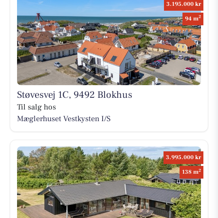
3.195.000 kr
2
94 m
Støvesvej 1C, 9492 Blokhus
Til salg hos
Mæglerhuset Vestkysten I/S
3.995.000 kr
2
138 m