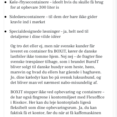
●
Køle-/frysecontainere – ideelt hvis du skulle få brug
for at opbevare 300 liter is
●
Sidedørscontainere – til dem der bare ikke gider
kravle ind i mørket
●
Specialdesignede løsninger – ja, helt ned til
detaljerne i dine vilde idéer
Og tro det eller ej, men når svenske kunder får
leveret en container fra BOXIT, kører de danske
lastbiler ikke tomme hjem. Nej nej – de fragter fine
svenske træspåner tilbage, som i brandet BurnIT
bliver solgt til danske husdyr som heste, høns,
marsvin og hvad du ellers har gående i baghaven.
Jo, dine kæledyr kan bo på svensk luksusbund, og
det bliver man vel nærmest nabo-misundelig af.
BOXIT stopper ikke ved opbevaring og containere –
de har også fingrene i kontormiljøet med Flexoffice
i Risskov. Her kan du leje kontorplads ligeså
fleksibelt som dine opbevaringsrum. Ja, du kan
faktisk få et kontor, før du når at få kaffemaskinen