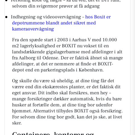
●
Personlig kode og nøgle – så du ved, det er DIT rum,
selvom din svigermor prøver at få adgang
●
Indhegning og videoovervågning –
hos Boxit er
depotrummene blandt andet sikret med
kameraovervågning
Fra den spæde start i 2003 i Aarhus V med 10.000
m2 lagerlyksalighed er BOXIT nu vokset til en
landsdækkende gigalagerbamse med afdelinger i alt
fra Aalborg til Odense. Der er faktisk åbnet så mange
afdelinger, at det er nemmere at finde et BOXIT-
depot end en parkeringsplads i København.
Og skulle du være så uheldig, at dine ting får det
værre end din ekskærestes planter, er det faktisk dit
eget ansvar. Dit indbo skal forsikres, men hey –
mange forsikringer dækker automatisk, hvis du bare
husker at fortælle dem, at dine ting bor udenfor
hjemmet. Alternativt tilbydes BOXIT også forsikring.
For selvom dine ting bor godt, kan det jo ske, at livet
sker.