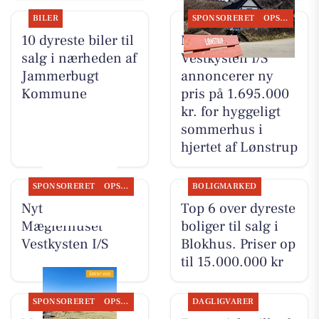
BILER
SPONSORERET
OPSLAGSTAVLEN
10 dyreste biler til
Mæglerhuset
salg i nærheden af
Vestkysten I/S
Jammerbugt
annoncerer ny
Kommune
pris på 1.695.000
kr. for hyggeligt
sommerhus i
hjertet af Lønstrup
SPONSORERET
OPSLAGSTAVLEN
BOLIGMARKED
Nyt fra
Top 6 over dyreste
Mæglerhuset
boliger til salg i
Vestkysten I/S
Blokhus. Priser op
til 15.000.000 kr
SPONSORERET
OPSLAGSTAVLEN
DAGLIGVARER