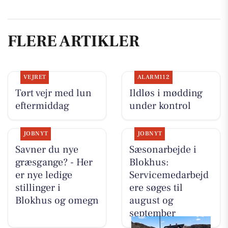
FLERE ARTIKLER
VEJRET
ALARM112
Tørt vejr med lun
Ildløs i mødding
eftermiddag
under kontrol
JOBNYT
JOBNYT
Savner du nye
Sæsonarbejde i
græsgange? - Her
Blokhus:
er nye ledige
Servicemedarbejd
stillinger i
ere søges til
Blokhus og omegn
august og
september