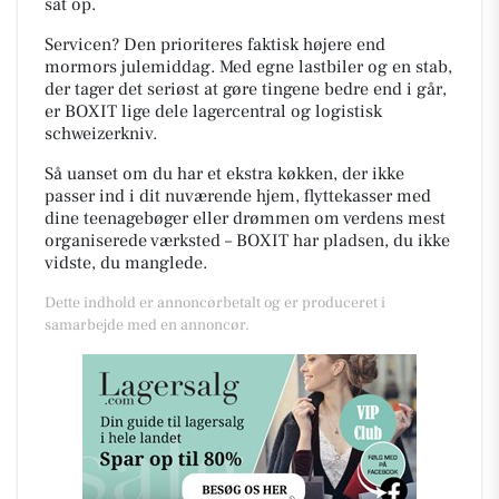
sat op.
Servicen? Den prioriteres faktisk højere end
mormors julemiddag. Med egne lastbiler og en stab,
der tager det seriøst at gøre tingene bedre end i går,
er BOXIT lige dele lagercentral og logistisk
schweizerkniv.
Så uanset om du har et ekstra køkken, der ikke
passer ind i dit nuværende hjem, flyttekasser med
dine teenagebøger eller drømmen om verdens mest
organiserede værksted – BOXIT har pladsen, du ikke
vidste, du manglede.
Dette indhold er annoncørbetalt og er produceret i
samarbejde med en annoncør.