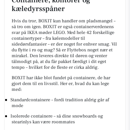
Containere, kontorer og
kæledyrsspåner
Hvis du tror, BOXIT kun handler om pladsmangel –
så tro om igen. BOXIT er også containerverdenens
svar på IKEA møder LEGO. Med hele 42 forskellige
containertyper – fra kølemodeller til
sidedørsfantasier – er der noget for enhver smag. Vil
du flytte i ro og mag? Så er Flyttebox noget nær et
mirakel. Den leveres direkte til døren og venter
tålmodigt på, at du får pakket færdigt i dit eget
tempo – hvilket for de fleste er cirka aldrig.
BOXIT har ikke blot fundet på containere, de har
gjort dem til en livsstil. Her er, hvad du kan lege
med:
●
Standardcontainere – fordi tradition aldrig går af
mode
●
Isolerede containere – så dine snowboards og
stearinlys kan være roommates