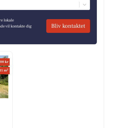
re lokale
Bliv kontaktet
e vil kontakte dig
00 kr
2
11 m