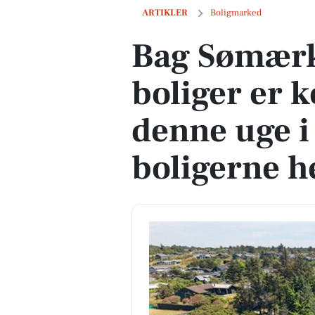
Bag Sømærket 26 og 2 andre boliger er 
ARTIKLER
Boligmarked
Bag Sømærk
boliger er k
denne uge i
boligerne h