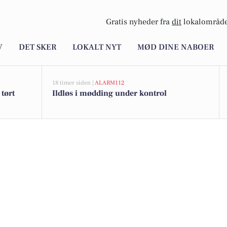
Gratis nyheder fra
dit
lokalområde
V
DET SKER
LOKALT NYT
MØD DINE NABOER
18 timer siden |
ALARM112
tørt
Ildløs i mødding under kontrol