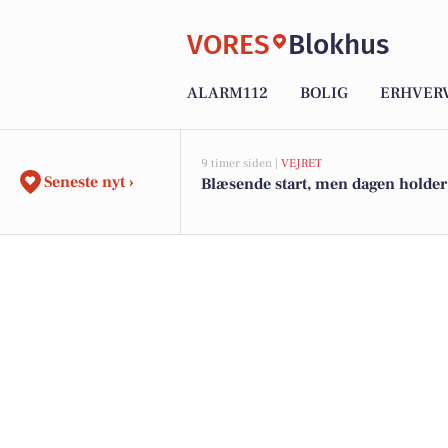
VORES
Blokhus
ALARM112
BOLIG
ERHVER
9 timer siden |
VEJRET
Seneste nyt ›
Blæsende start, men dagen holder 