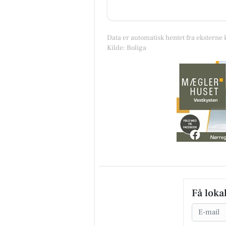
Data er automatisk hentet fra eksterne 
Kilde: Boliga
Få loka
Email