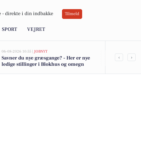
 -
direkte i din indbakke
Tilmeld
SPORT
VEJRET
06-08-2026 10:55 |
JOBNYT
05-08-2026 13:00
‹
›
Savner du nye græsgange? - Her er nye
Top 6 over dy
ledige stillinger i Blokhus og omegn
Blokhus. Pri