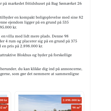
ger på markedet fritidshuset på Bag Sømærket 26
tilbyder en kompakt boligoplevelse med sine 82
enne ejendom ligger på en grund på 535
395.000 kr.
 en villa med lidt mere plads. Denne 98
der 4 rum og placerer sig på en grund på 375
l en pris på 2.898.000 kr.
attraktive Blokhus og byder på forskellige
 herunder, du kan klikke dig ind på annoncerne,
oligerne, som gør det nemmere at sammenligne
00 kr
2.898.000 kr
2
2
82 m
98 m