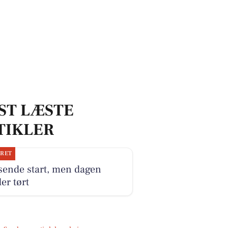
ST LÆSTE
TIKLER
JRET
sende start, men dagen
er tørt