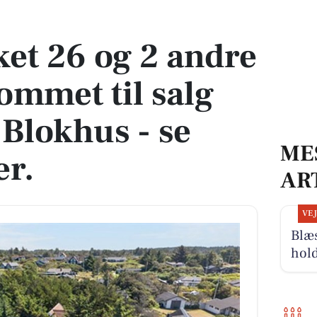
kommet til salg denne uge i Blokhus - se boligerne her.
et 26 og 2 andre
ommet til salg
 Blokhus - se
ME
er.
AR
VE
Blæ
hold