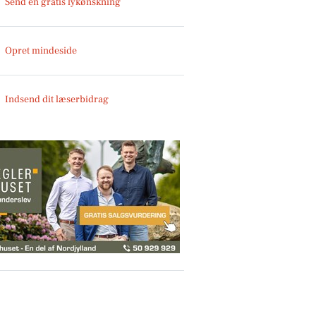
Send en gratis lykønskning
Opret mindeside
Indsend dit læserbidrag