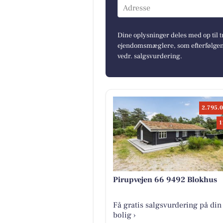
Adresse
Dine oplysninger deles med op til t
ejendomsmæglere, som efterfølgend
vedr. salgsvurdering.
2.795.0
1
Pirupvejen 66 9492 Blokhus
Få gratis salgsvurdering på din
bolig ›