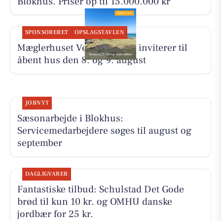
Blokhus. Priser op til 15.000.000 kr
SPONSORERET
OPSLAGSTAVLEN
Mæglerhuset Vestkysten I/S inviterer til
åbent hus den 8. og 9. august
JOBNYT
Sæsonarbejde i Blokhus:
Servicemedarbejdere søges til august og
september
DAGLIGVARER
Fantastiske tilbud: Schulstad Det Gode
brød til kun 10 kr. og OMHU danske
jordbær for 25 kr.