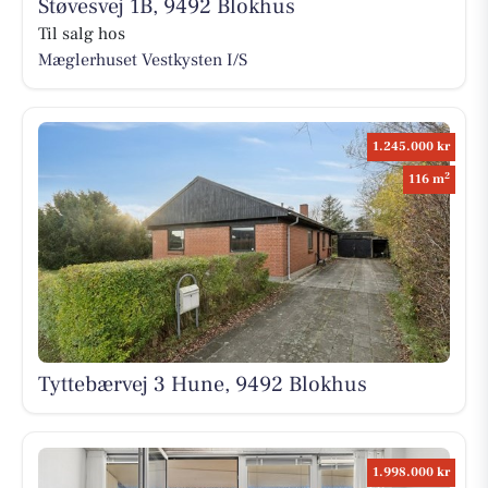
Støvesvej 1B, 9492 Blokhus
Til salg hos
Mæglerhuset Vestkysten I/S
1.245.000 kr
2
116 m
Tyttebærvej 3 Hune, 9492 Blokhus
1.998.000 kr