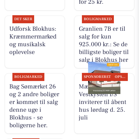
for 25 kr.
DET SKER
BOLIGMARKED
Udforsk Blokhus:
Granlien 7B er til
Kræmmermarked
salg for kun
og musikalsk
925.000 kr.: Se de
oplevelse
billigste boliger til
salg i Blokhus her
BOLIGMARKED
SPONSORERET
OPSLAGSTAVLEN
Bag Sømærket 26
Mæglerhuset
og 2 andre boliger
Vestkysten I/S
er kommet til salg
inviterer til åbent
denne uge i
hus lørdag d. 25.
Blokhus - se
juli
boligerne her.