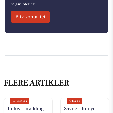
salgsvurdering.
Bliv kontaktet
FLERE ARTIKLER
ALARM112
JOBNYT
Ildløs i mødding
Savner du nye