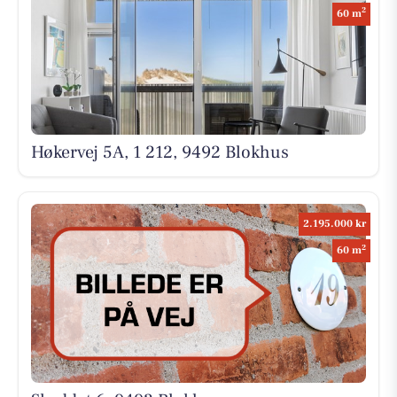
2
60 m
Høkervej 5A, 1 212, 9492 Blokhus
2.195.000 kr
2
60 m