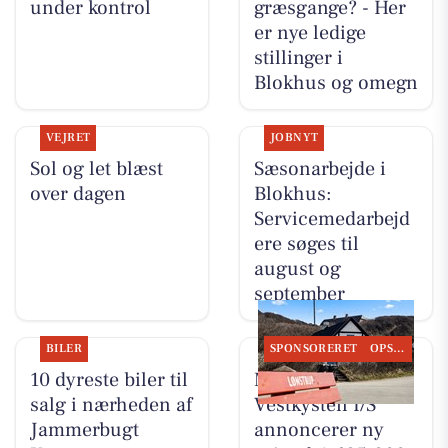
under kontrol
græsgange? - Her
er nye ledige
stillinger i
Blokhus og omegn
VEJRET
JOBNYT
Sol og let blæst
Sæsonarbejde i
over dagen
Blokhus:
Servicemedarbejd
ere søges til
august og
september
BILER
SPONSORERET
OPSLAGSTAVLEN
10 dyreste biler til
Mæglerhuset
salg i nærheden af
Vestkysten I/S
Jammerbugt
annoncerer ny