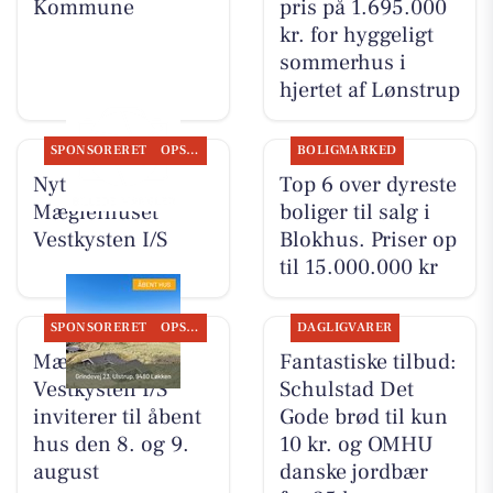
Kommune
pris på 1.695.000
kr. for hyggeligt
sommerhus i
hjertet af Lønstrup
SPONSORERET
OPSLAGSTAVLEN
BOLIGMARKED
Nyt fra
Top 6 over dyreste
Mæglerhuset
boliger til salg i
Vestkysten I/S
Blokhus. Priser op
til 15.000.000 kr
SPONSORERET
OPSLAGSTAVLEN
DAGLIGVARER
Mæglerhuset
Fantastiske tilbud:
Vestkysten I/S
Schulstad Det
inviterer til åbent
Gode brød til kun
hus den 8. og 9.
10 kr. og OMHU
august
danske jordbær