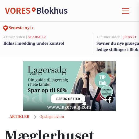
VORES
Blokhus
Seneste nyt ›
4 timer siden |
ALARM112
13 timer siden |
JOBNYT
Ildløs i mødding under kontrol
Savner du nye græsga
ledige stillinger i B
Mæglerhuset Vestkysten I/S inviterer til åbent hus i Løkken og ome
ARTIKLER
Opslagstavlen
Mæglerhuset