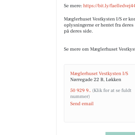
Se mere:
https://bit.ly/faelledvej4
Mæglerhuset Vestkysten I/S er k
oplysningerne er hentet fra deres
på deres side.
Se mere om Mæglerhuset Vestkyst
Mæglerhuset Vestkysten I/S
Nørregade 22 B, Løkken
50 929 9..
Send email