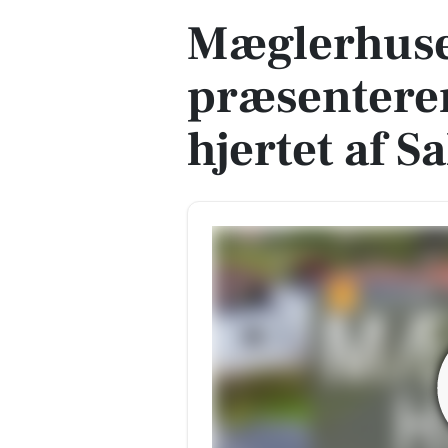
Mæglerhuset
præsenterer
hjertet af S