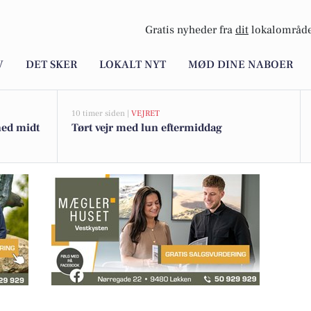
Gratis nyheder fra
dit
lokalområde
V
DET SKER
LOKALT NYT
MØD DINE NABOER
10 timer siden |
VEJRET
hed midt
Tørt vejr med lun eftermiddag
r moderne villa i hjertet af Saltum