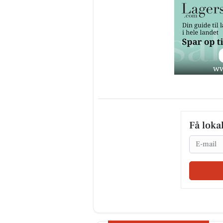
Få loka
Email