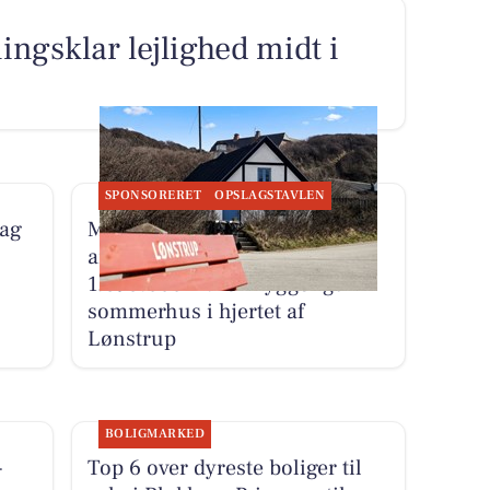
ingsklar lejlighed midt i
SPONSORERET
OPSLAGSTAVLEN
dag
Mæglerhuset Vestkysten I/S
annoncerer ny pris på
1.695.000 kr. for hyggeligt
sommerhus i hjertet af
Lønstrup
BOLIGMARKED
-
Top 6 over dyreste boliger til