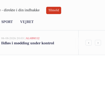
 -
direkte i din indbakke
Tilmeld
SPORT
VEJRET
06-08-2026 20:03 |
ALARM112
06-08-2026 10:55
‹
›
Ildløs i mødding under kontrol
Savner du ny
ledige still