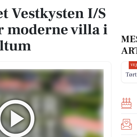
 Vestkysten I/S
 moderne villa i
ME
altum
AR
VE
Tørt