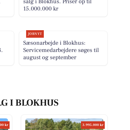
i
salg i Blokhus. Priser op til
15.000.000 kr
JOBNYT
Sæsonarbejde i Blokhus:
8.
Servicemedarbejdere søges til
august og september
LG I BLOKHUS
00 kr
3.995.000 kr