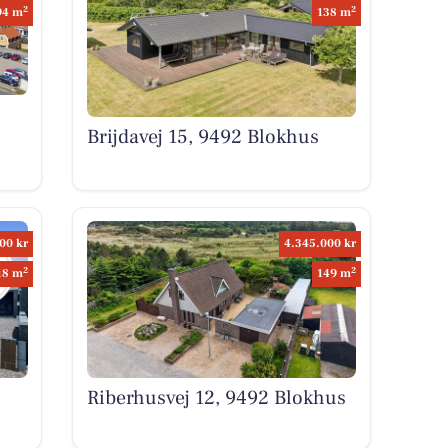
2
2
94 m
138 m
Brijdavej 15, 9492 Blokhus
00 kr
4.345.000 kr
2
2
18 m
149 m
Riberhusvej 12, 9492 Blokhus