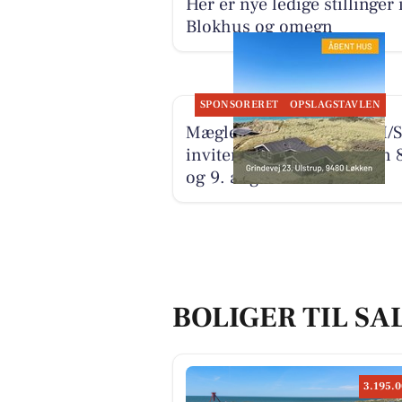
Her er nye ledige stillinger 
Blokhus og omegn
SPONSORERET
OPSLAGSTAVLEN
Mæglerhuset Vestkysten I/S
inviterer til åbent hus den 
og 9. august
BOLIGER TIL SA
3.195.0