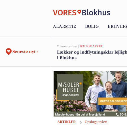
VORES
Blokhus
ALARM112
BOLIG
ERHVER
2 timer siden |
BOLIGMARKED
Seneste nyt ›
Lækker og indflytningsklar lejlig
i Blokhus
Mæglerhuset Vestkysten I/S præsentere
ARTIKLER
Opslagstavlen