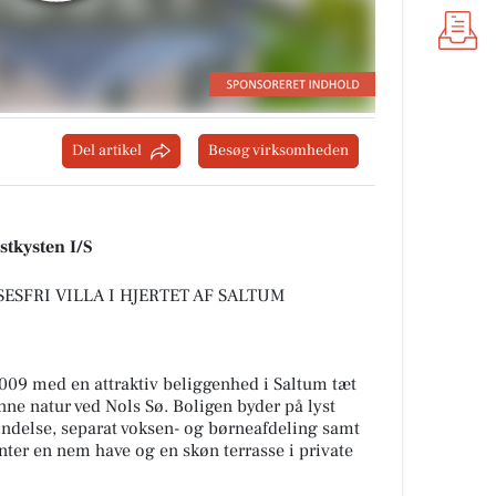
Del artikel
Besøg virksomheden
stkysten I/S
SFRI VILLA I HJERTET AF SALTUM
 2009 med en attraktiv beliggenhed i Saltum tæt
ne natur ved Nols Sø. Boligen byder på lyst
indelse, separat voksen- og børneafdeling samt
nter en nem have og en skøn terrasse i private