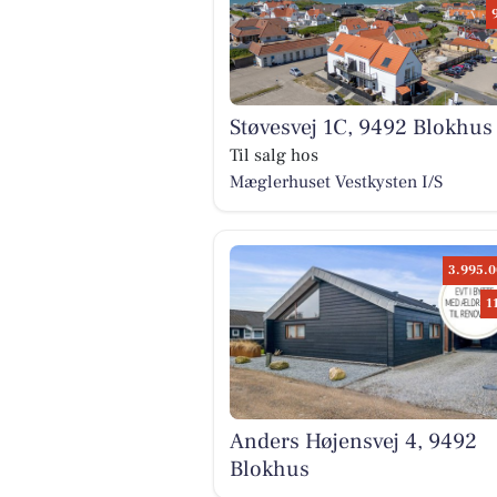
Støvesvej 1C, 9492 Blokhus
Til salg hos
Mæglerhuset Vestkysten I/S
3.995.0
1
Anders Højensvej 4, 9492
Blokhus