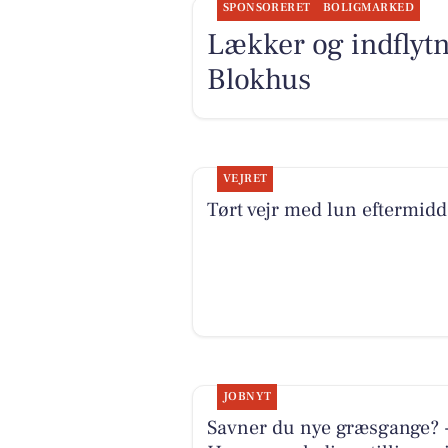
SPONSORERET
BOLIGMARKED
Lækker og indflytn
Blokhus
VEJRET
Tørt vejr med lun eftermid
JOBNYT
Savner du nye græsgange? 