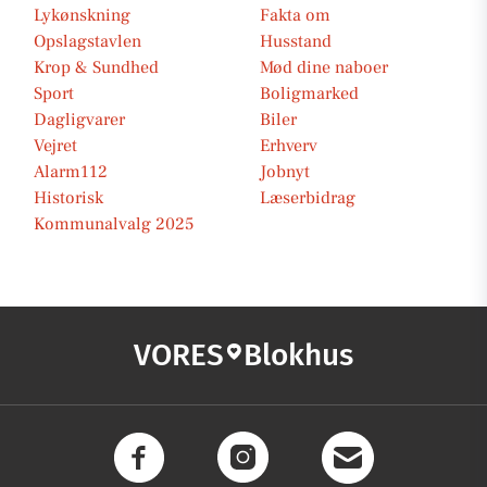
Lykønskning
Fakta om
Opslagstavlen
Husstand
Krop & Sundhed
Mød dine naboer
Sport
Boligmarked
Dagligvarer
Biler
Vejret
Erhverv
Alarm112
Jobnyt
Historisk
Læserbidrag
Kommunalvalg 2025
VORES
Blokhus