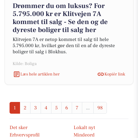
Drømmer du om luksus? For
5.795.000 kr er Klitvejen 7A
kommet til salg - Se den og de
dyreste boliger til salg her
Klitvejen 7A er netop kommet til salg til hele
5.795.000 kr, hvilket gør den til en af de dyreste
boliger til salg i Blokhus.
Kilde: Boliga
Læs hele artiklen her
Kopiér link
1
2
3
4
5
6
7
...
98
Det sker
Lokalt nyt
Erhvervsprofil
Mindeord