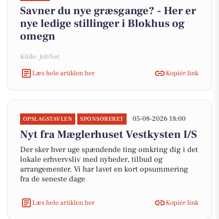
Savner du nye græsgange? - Her er
nye ledige stillinger i Blokhus og
omegn
Kilde: JobNet
Læs hele artiklen her
Kopiér link
05-08-2026 18:00
OPSLAGSTAVLEN
SPONSORERET
Nyt fra Mæglerhuset Vestkysten I/S
Der sker hver uge spændende ting omkring dig i det
lokale erhvervsliv med nyheder, tilbud og
arrangementer. Vi har lavet en kort opsummering
fra de seneste dage
Læs hele artiklen her
Kopiér link