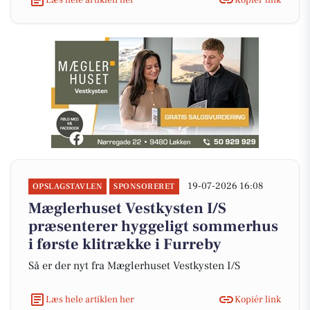
19-07-2026 16:08
OPSLAGSTAVLEN
SPONSORERET
Mæglerhuset Vestkysten I/S
præsenterer hyggeligt sommerhus
i første klitrække i Furreby
Så er der nyt fra Mæglerhuset Vestkysten I/S
Læs hele artiklen her
Kopiér link