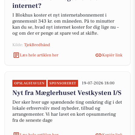
internet?
I Blokhus koster et nyt internetabonnement i
gennemsnit 343 kr. om måneden. På to minutter
kan du se, hvad nyt internet koster for dig lige nu –
og om der er penge at spare ved at skifte.
Kilde:
TjekBredbånd
Læs hele artiklen her
Kopiér link
19-07-2026 18:00
OPSLAGSTAVLEN
SPONSORERET
Nyt fra Mæglerhuset Vestkysten I/S
Der sker hver uge spændende ting omkring dig i det
lokale erhvervsliv med nyheder, tilbud og
arrangementer. Vi har lavet en kort opsummering
fra de seneste dage
Læs hele artiklen her
Kopiér link