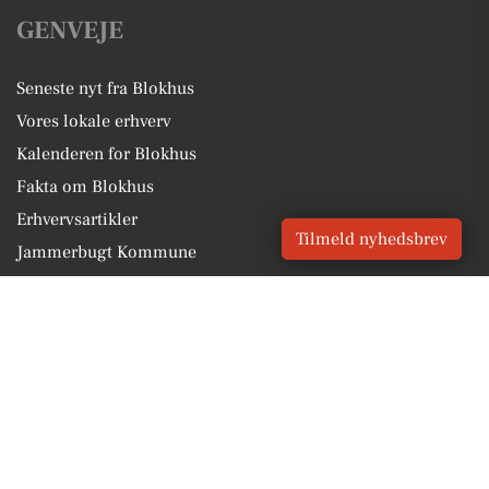
GENVEJE
Seneste nyt fra Blokhus
Vores lokale erhverv
Kalenderen for Blokhus
Fakta om Blokhus
Erhvervsartikler
Tilmeld nyhedsbrev
Jammerbugt Kommune
Få en gratis salgsvurdering
Sponsoreret indhold
Vores Digital © 2026
Kontakt VORES Digital
CVR: 41179082