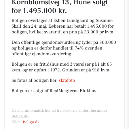
Kornblomstvej 13, Hune solgt
for 1.495.000 kr.
Boligen overtages af Esben Lundgaard og Susanne
Skall den 24. maj.
Køberen har betalt 1.495.000 for
boligen, hvilket svarer til en pris på 23.000 pr kvm.
Den offentlige ejendomsvurdering lyder på 860.000
og boligen er derfor handlet til 74% over den
offentlige ejendomsvurdering.
Boligen er en fritidshus med 3 værelser på i alt 65
kvm. og er opført i 1972.
Grunden er på 918 kvm.
Se fotos af boligen her:
skråfoto
Boligen er solgt af RealMæglerne Blokhus
Data er automatisk hentet fra eksterne kilder, herunder
Boliga.dk.
Kilde:
Boliga.dk