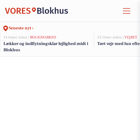
VORES
Blokhus
Seneste nyt ›
14 timer siden |
BOLIGMARKED
22 timer siden |
VEJRET
Lækker og indflytningsklar lejlighed midt i
Tørt vejr med lun ef
Blokhus