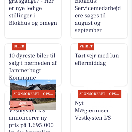
græsgange? - Her
Blokhus:
er nye ledige
Servicemedarbejd
stillinger i
ere søges til
Blokhus og omegn
august og
september
BILER
VEJRET
10 dyreste biler til
Tørt vejr med lun
salg i nærheden af
eftermiddag
Jammerbugt
Kommune
SPONSORERET
OPSLAGSTAVLEN
SPONSORERET
OPSLAGSTAVLEN
Mæglerhuset
Nyt fra
Vestkysten I/S
Mæglerhuset
annoncerer ny
Vestkysten I/S
pris på 1.695.000