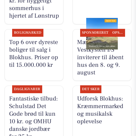
kr. for hyggeligt
sommerhus i
hjertet af Lønstrup
BOLIGMARKED
SPONSORERET
OPSLAGSTAVLEN
Top 6 over dyreste
Mæglerhuset
boliger til salg i
Vestkysten I/S
Blokhus. Priser op
inviterer til åbent
til 15.000.000 kr
hus den 8. og 9.
august
DAGLIGVARER
DET SKER
Fantastiske tilbud:
Udforsk Blokhus:
Schulstad Det
Kræmmermarked
Gode brød til kun
og musikalsk
10 kr. og OMHU
oplevelse
danske jordbær