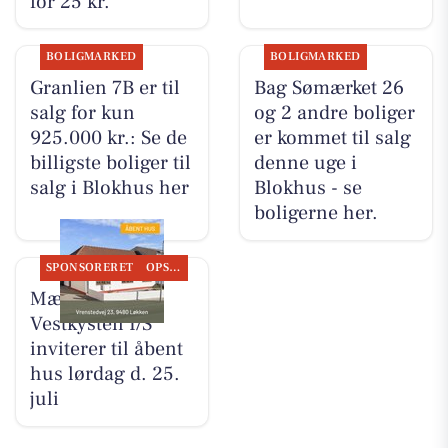
for 25 kr.
BOLIGMARKED
BOLIGMARKED
Granlien 7B er til
Bag Sømærket 26
salg for kun
og 2 andre boliger
925.000 kr.: Se de
er kommet til salg
billigste boliger til
denne uge i
salg i Blokhus her
Blokhus - se
boligerne her.
SPONSORERET
OPSLAGSTAVLEN
Mæglerhuset
Vestkysten I/S
inviterer til åbent
hus lørdag d. 25.
juli