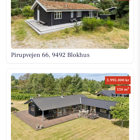
Pirupvejen 66, 9492 Blokhus
3.995.000 kr
2
138 m