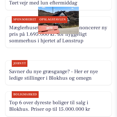
Tørt vejr med lun eftermiddag
SPONSORERET
OPSLAGSTAVLEN
Mæglerhuset Vestkysten I/S annoncerer ny
pris på 1.695.000 kr. for hyggeligt
sommerhus i hjertet af Lønstrup
JOBNYT
Savner du nye græsgange? - Her er nye
ledige stillinger i Blokhus og omegn
BOLIGMARKED
Top 6 over dyreste boliger til salg i
Blokhus. Priser op til 15.000.000 kr