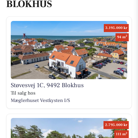
BLOKHUS
3.195.000 kr
2
94 m
Støvesvej 1C, 9492 Blokhus
Til salg hos
Mæglerhuset Vestkysten I/S
2.795.000 kr
2
111 m